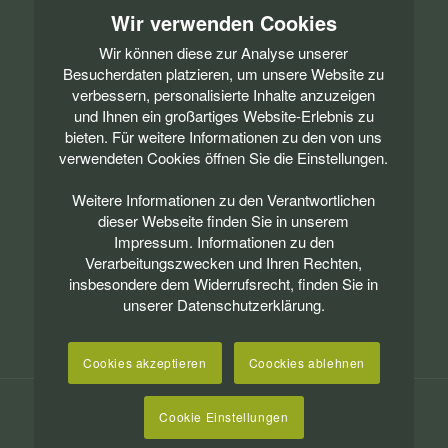
Wir verwenden Cookies
Wir können diese zur Analyse unserer
Besucherdaten platzieren, um unsere Website zu
verbessern, personalisierte Inhalte anzuzeigen
INFORMATION
und Ihnen ein großartiges Website-Erlebnis zu
Wir sind Anbieter für dezentrale Energiesysteme und
bieten. Für weitere Informationen zu den von uns
liefern Ihnen Konzepte für eine nachhaltige und
verwendeten Cookies öffnen Sie die Einstellungen.
unabhängige Energieversorgung.
Weitere Informationen zu den Verantwortlichen
Haben wir Ihr Interesse geweckt? Dann sichern Sie sich
dieser Webseite finden Sie in unserem
jetzt Ihr persönliches Angebot!
Impressum. Informationen zu den
Verarbeitungszwecken und Ihren Rechten,
ANGEBOT SICHERN
insbesondere dem Widerrufsrecht, finden Sie in
unserer Datenschutzerklärung.
Cookies akzeptieren
Coockies ablehnen
Copyright ©
2026 Autarkstrom erneuerbare Energien Kassel GmbH
Cookie Einstellungen
Impressum
Datenschutz
AGB