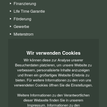
Finanzierung
Life Time Garantie
Förderung
Gewerbe
Mieterstrom
Serviceanfrage
Wir verwenden Cookies
Wir können diese zur Analyse unserer
Besucherdaten platzieren, um unsere Website zu
verbessern, personalisierte Inhalte anzuzeigen
INFORMATION
und Ihnen ein großartiges Website-Erlebnis zu
Wir sind Anbieter für dezentrale Energiesysteme und
bieten. Für weitere Informationen zu den von uns
liefern Ihnen Konzepte für eine nachhaltige und
verwendeten Cookies öffnen Sie die Einstellungen.
unabhängige Energieversorgung.
Weitere Informationen zu den Verantwortlichen
Haben wir Ihr Interesse geweckt? Dann sichern Sie sich
dieser Webseite finden Sie in unserem
jetzt Ihr persönliches Angebot!
Impressum. Informationen zu den