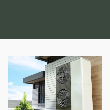
[mc4wp_form id=“8296″]